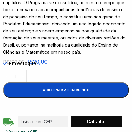
capítulos. O Programa se consolidou, ao mesmo tempo que
foi se renovando ao acompanhar as tendências de ensino e
de pesquisa de seu tempo, e constituiu uma rica gama de
Produtos Educacionais, deixando um rico legado decorrente
de seu esforço e sincero empenho na boa qualidade da
formação de seus mestres, oriundos de diversas regiões do
Brasil, e, portanto, na melhoria da qualidade do Ensino de
Ciências e Matemática em nosso país.
R$
20,00
R$
100,00
Em estoque
ADICIONAR AO CARRINHO
Não sei meu CEP