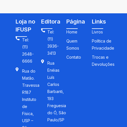
Fundamental
Loja no
Editora
Página
Links
IFUSP
Tel:
Home
Livros
(11)
Tel:
Quem
Política de
3936-
(11)
Somos
Privacidade
3413
2648-
Contato
Trocas e
6666
Rua
Devoluções
Enéias
Rua do
Luís
Matão.
Carlos
Travessa
Barbanti,
R187
193
Instituto
Freguesia
de
do Ó, São
Física,
Paulo/SP
USP –