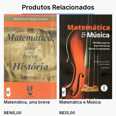
ISBN: 9788578615888
Produtos Relacionados
Matemática, uma breve
Matemática e Música:
história – Volume I
Paródias para os Anos
R$
165,00
R$
33,00
Iniciais do Ensino