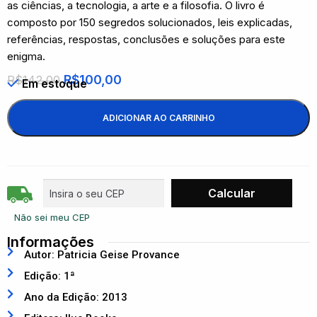
as ciências, a tecnologia, a arte e a filosofia. O livro é
composto por 150 segredos solucionados, leis explicadas,
referências, respostas, conclusões e soluções para este
enigma.
R$
100,00
R$
142,00
Em estoque
ADICIONAR AO CARRINHO
Não sei meu CEP
Informações
Autor: Patricia Geise Provance
Edição: 1ª
Ano da Edição: 2013