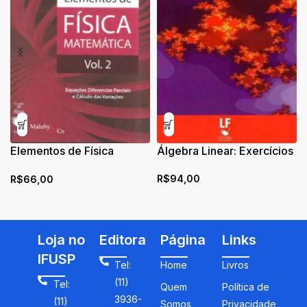
Elementos de Física
Álgebra Linear: Exercícios
Matemática: Equações
R$
94,00
R$
66,00
Diferenciais Parciais e
Cálculo das Variações
Loja no
Editora
Página
Links
IFUSP
Tel:
Home
Livros
(11)
Tel:
Quem
Política de
3936-
(11)
Somos
Privacidade