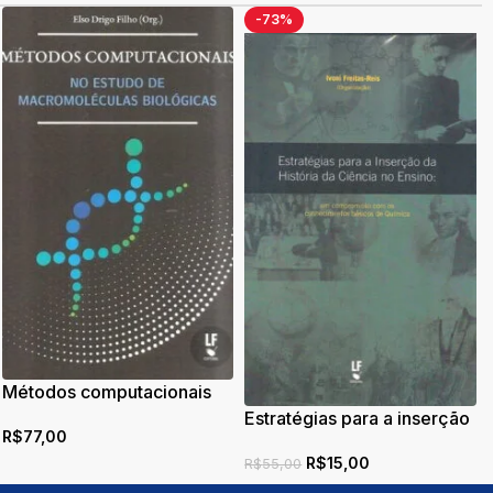
-73%
Métodos computacionais
no estudo de
Estratégias para a inserção
R$
77,00
macromoléculas biológicas
da História da Ciência no
R$
15,00
Ensino
R$
55,00