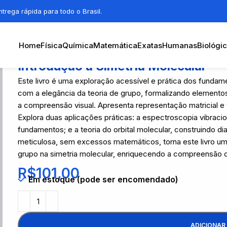
trega rápida para todo o Brasil.
Home
Física
Química
Matemática
Exatas
Humanas
Biológi
Introdução à Simetria Molecular
Este livro é uma exploração acessível e prática dos fundamen
com a elegância da teoria de grupo, formalizando elemento
a compreensão visual. Apresenta representação matricial e 
Explora duas aplicações práticas: a espectroscopia vibrac
fundamentos; e a teoria do orbital molecular, construindo 
meticulosa, sem excessos matemáticos, torna este livro uma
grupo na simetria molecular, enriquecendo a compreensão 
R$
101,00
Em estoque (pode ser encomendado)
ADICIONAR