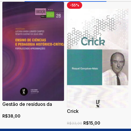
-55%
Gestão de resíduos da
construção civil sob o
Crick
R$
38,00
enfoque ciência,
tecnologia e sociedade:
R$
15,00
R$
33,00
perspectivas para a