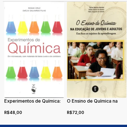
Experimentos de Química:
O Ensino de Química na
Em microescala, com
educação de jovens e
R$
48,00
R$
72,00
materiais de baixo custo e
adultos: em foco os sujeitos
do cotidiano
da aprendizagem