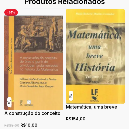
Produtos Relacionados
-74%
Matemática, uma breve
A construção do conceito
história – Volume II
R$
154,00
de área a partir de
R$
10,00
atividades fundamentais
R$
38,00