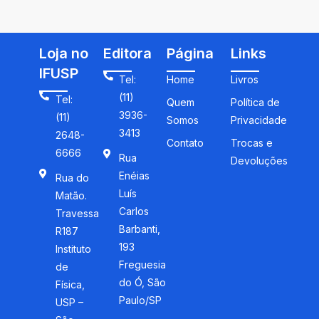
na história da Matemática
Loja no
Editora
Página
Links
IFUSP
Tel:
Home
Livros
(11)
Tel:
Quem
Política de
3936-
(11)
Somos
Privacidade
3413
2648-
Contato
Trocas e
6666
Rua
Devoluções
Enéias
Rua do
Luís
Matão.
Carlos
Travessa
Barbanti,
R187
193
Instituto
Freguesia
de
do Ó, São
Física,
Paulo/SP
USP –