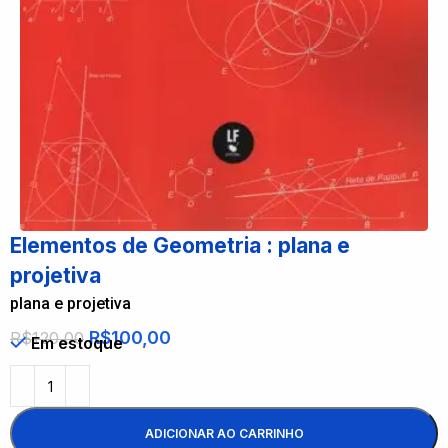
Elementos de Geometria : plana e
projetiva
plana e projetiva
R$
100,00
R$
120,00
Em estoque
ADICIONAR AO CARRINHO