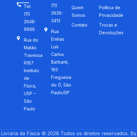
(11)
Tel:
Quem
Política de
3936-
(11)
Somos
Privacidade
3413
2648-
Contato
Trocas e
6666
Rua
Devoluções
Enéias
Rua do
Luís
Matão.
Carlos
Travessa
Barbanti,
R187
193
Instituto
Freguesia
de
do Ó, São
Física,
Paulo/SP
USP –
São
Paulo
Livraria da Física © 2026 Todos os direitos reservados. By