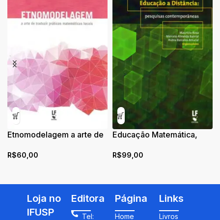
Etnomodelagem a arte de
Educação Matemática,
traduzir práticas
Tecnologias Digitais e
R$
60,00
R$
99,00
matemáticas locais
Educação a Distância:
pesquisas
contemporâneas
Loja no
Editora
Página
Links
IFUSP
Tel:
Home
Livros