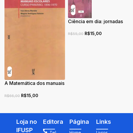
Ciência em dia: jornadas
de divulgação cientifica: A
R$
15,00
matemática está em tudo
R$
55,00
A Matemática dos manuais
escolares: curso primário,
R$
15,00
1890 1970
R$
66,00
Loja no
Editora
Página
Links
IFUSP
Tel:
Home
Livros