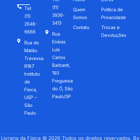
(11)
Tel:
Quem
Política de
3936-
(11)
Somos
Privacidade
3413
2648-
Contato
Trocas e
6666
Rua
Devoluções
Enéias
Rua do
Luís
Matão.
Carlos
Travessa
Barbanti,
R187
193
Instituto
Freguesia
de
do Ó, São
Física,
Paulo/SP
USP –
São
Paulo
Livraria da Física © 2026 Todos os direitos reservados. By