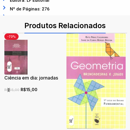
Editora: LF Editorial
Nº de Páginas: 276
ISBN: 9788578612580
Produtos Relacionados
-73%
Ciência em dia: jornadas
de divulgação cientifica: A
R$
15,00
matemática está em tudo
R$
55,00