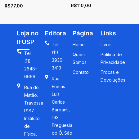
R$
110,00
R$
77,00
de Sapatos, do GPS às
Rodas Dentadas
Loja no
Editora
Página
Links
IFUSP
Tel:
Home
Livros
(11)
Tel:
Quem
Política de
3936-
(11)
Somos
Privacidade
3413
2648-
Contato
Trocas e
6666
Rua
Devoluções
Enéias
Rua do
Luís
Matão.
Carlos
Travessa
Barbanti,
R187
193
Instituto
Freguesia
de
do Ó, São
Física,