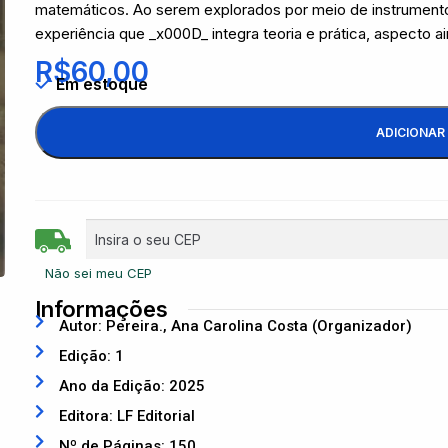
matemáticos. Ao serem explorados por meio de instrumen
experiência que _x000D_ integra teoria e prática, aspect
R$
60,00
Em estoque
ADICIONAR
Não sei meu CEP
Informações
Autor: Pereira., Ana Carolina Costa (Organizador)
Edição: 1
Ano da Edição: 2025
Editora: LF Editorial
Nº de Páginas: 150