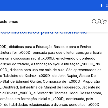
cas
Idiomas
tos históricos para o ensino de
_x000D_ didáticas para a Educação Básica e para o Ensino
rutura foi _x000D_ pensada para que o leitor consiga articular
por uma discussão inicial _x000D_ envolvendo o conteúdo
rição do tratado, a fabricação e/ou a utilização _x000D_ do
00D_ didática para uso em sala de aula. São apresentados os
e Tabuleiro de Xadrez _x000D_ de John Napier, Ábaco De
ss-Staf de Edmund Gunter, Compasso de _x000D_ Proporção
_ Oughtred, Balhestilha de Manoel de Figueiredo, Jacente no
o d’Oliveira _x000D_ e Sector de Thomas Hood. Dessa forma,
emática em formação inicial e _x000D_ continuada, pois
_ de habilidades relacionadas a diversos conceitos _x000D_