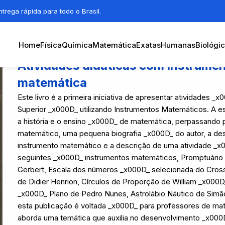
trega rápida para todo o Brasil.
Home
Física
Química
Matemática
Exatas
Humanas
Biológi
Atividades didáticas com instrumen
matemática
Este livro é a primeira iniciativa de apresentar atividades 
Superior _x000D_ utilizando Instrumentos Matemáticos. A est
a história e o ensino _x000D_ de matemática, perpassando 
matemático, uma pequena biografia _x000D_ do autor, a desc
instrumento matemático e a descrição de uma atividade _x0
seguintes _x000D_ instrumentos matemáticos, Promptuário 
Gerbert, Escala dos números _x000D_ selecionada do Cro
de Didier Henrion, Círculos de Proporção de William _x000D
_x000D_ Plano de Pedro Nunes, Astrolábio Náutico de Simã
esta publicação é voltada _x000D_ para professores de mat
aborda uma temática que auxilia no desenvolvimento _x000D