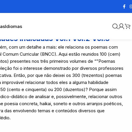
cas
Idiomas
es Indicadas Vol.1 Vol.2 Vol.3
rém, com um detalhe a mais: ele relaciona os poemas com
l Comum Curricular (BNCC). Aqui estão reunidos 100 (cem)
ntos) presentes nos três primeiros volumes de “”Poemas
leção foi o interesse demonstrado por diversos professores
ativa. Então, por que não deixei os 300 (trezentos) poemas
a improvável relacionar todos eles a alguma habilidade
 150 (cento e cinquenta) ou 200 (duzentos)? Porque assim
ico-didático de analisar e, possivelmente, relacionar outros
e poesia concreta, haikai, soneto e outros arranjos poéticos,
ra das envolvendo temas e conteúdos diversos que
Médio.