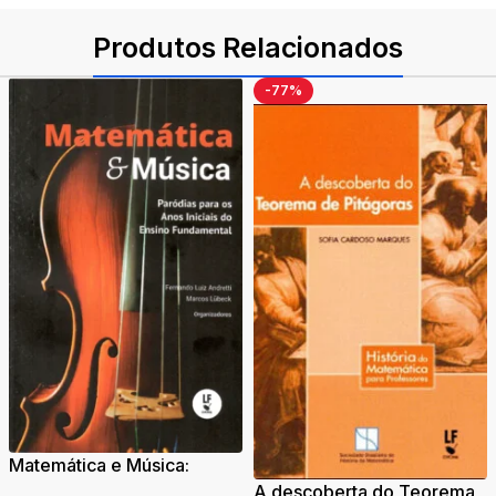
Produtos Relacionados
-77%
Matemática e Música:
Paródias para os Anos
A descoberta do Teorema