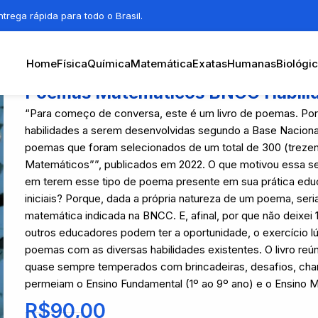
trega rápida para todo o Brasil.
Home
Física
Química
Matemática
Exatas
Humanas
Biológi
Poemas Matemáticos BNCC Habilidad
“Para começo de conversa, este é um livro de poemas. Po
habilidades a serem desenvolvidas segundo a Base Naciona
poemas que foram selecionados de um total de 300 (treze
Matemáticos””, publicados em 2022. O que motivou essa se
em terem esse tipo de poema presente em sua prática educ
iniciais? Porque, dada a própria natureza de um poema, seri
matemática indicada na BNCC. E, afinal, por que não deixei
outros educadores podem ter a oportunidade, o exercício lúd
poemas com as diversas habilidades existentes. O livro reún
quase sempre temperados com brincadeiras, desafios, cha
permeiam o Ensino Fundamental (1º ao 9º ano) e o Ensino 
R$
90,00