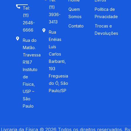
(11)
Tel:
Quem
Política de
3936-
(11)
Somos
Privacidade
3413
2648-
Contato
Trocas e
6666
Rua
Devoluções
Enéias
Rua do
Luís
Matão.
Carlos
Travessa
Barbanti,
R187
193
Instituto
Freguesia
de
do Ó, São
Física,
Paulo/SP
USP –
São
Paulo
Livraria da Física © 2026 Todos os direitos reservados. By