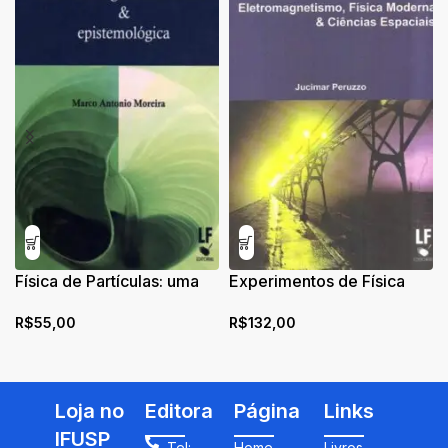
Física de Partículas: uma
Experimentos de Física
abordagem conceitual e
Básica: Eletromagnetismo,
R$
55,00
R$
132,00
epistemológica
Física Moderna e Ciências
Espaciais
Loja no
Editora
Página
Links
IFUSP
Tel:
Home
Livros