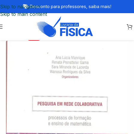
Skip to navigation
Desconto para professores,
saiba mais!
Skip to main content
-77%