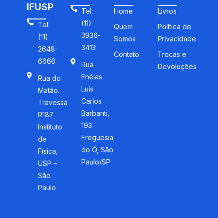
IFUSP
Tel:
Home
Livros
(11)
Tel:
Quem
Política de
3936-
(11)
Somos
Privacidade
3413
2648-
Contato
Trocas e
6666
Rua
Devoluções
Enéias
Rua do
Luís
Matão.
Carlos
Travessa
Barbanti,
R187
193
Instituto
Freguesia
de
do Ó, São
Física,
Paulo/SP
USP –
São
Paulo