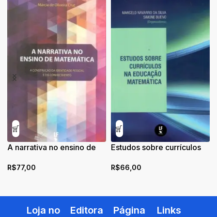
A narrativa no ensino de
Estudos sobre currículos
matemática: a construção
na educação matemática
R$
77,00
R$
66,00
da identidade pessoal e
do conhecimento
Loja no
Editora
Página
Links