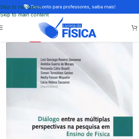
Skip to navigation
Desconto para professores,
saiba mais!
Skip to main content
-75%