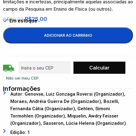
limitações e incertezas, principalmente aquelas associadas ao
campo da Pesquisa em Ensino de Física (ou outros).
R$
25,00
R$
99,00
Em estoque
ADICIONAR AO CARRINHO
Não sei meu CEP
Informações
Autor: Genovse, Luiz Gonzaga Roversi (Organizador),
Moraes, Andréia Guerra De (Organizador), Bozelli,
Fernanda Cátia (Organizador), Gehlen, Simoni
Tormohlen (Organizador), Miquelin, Awdry Feisser
(Organizador), Sasseron, Lúcia Helena (Organizador)
Edição: 1