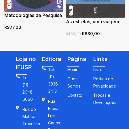
Metodologias de Pesquisa
em Ensino
As estrelas, uma viagem
R$
77,00
pela estrutura do átomo
R$
30,00
R$
55,00
Loja no
Editora
Página
Links
IFUSP
Tel:
Home
Livros
(11)
Tel:
Quem
Política de
3936-
(11)
Somos
Privacidade
3413
2648-
Contato
Trocas e
6666
Rua
Devoluções
Enéias
Rua do
Luís
Matão.
Carlos
Travessa