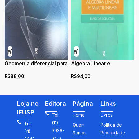
Geometria diferencial para
Álgebra Linear e
físicos
Multilinear: Livro de
R$
88,00
R$
94,00
Soluções
Loja no
Editora
Página
Links
IFUSP
Tel:
Home
Livros
(11)
Tel:
Quem
Política de
3936-
(11)
Somos
Privacidade
3413