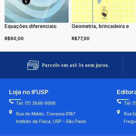
Equações diferenciais:
Geometria, brincadeira e
aplicações no ramo das
jogos: 1° ciclo do ensino
R$
60,00
R$
77,00
ciências
fundamental
Parcele em até 3x sem juros.
Loja no IFUSP
Editor
Tel: (11) 2648-6666
Tel: (
Rua do Matão. Travessa R187
Rua En
Instituto de Física, USP – São Paulo
Fregu