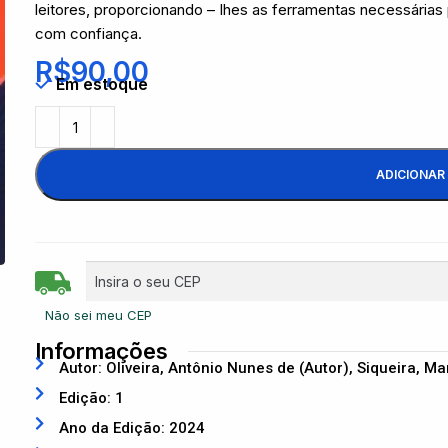
leitores, proporcionando – Ihes as ferramentas necessárias
com confiança.
R$
90,00
Em estoque
ADICIONAR
Não sei meu CEP
Informações
Autor: Oliveira, Antônio Nunes de (Autor), Siqueira, Ma
Edição: 1
Ano da Edição: 2024