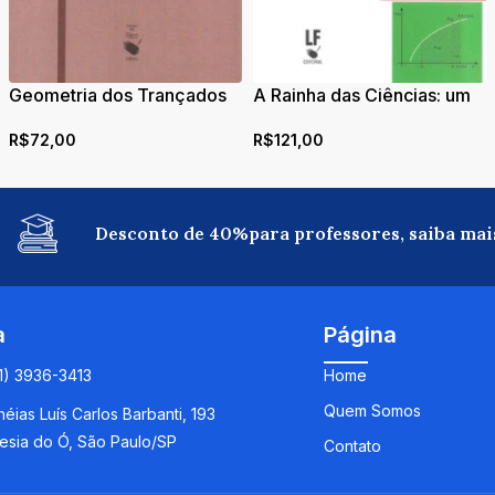
Geometria dos Trançados
A Rainha das Ciências: um
Bora na Amazônia Peruana
passeio histórico pelo
R$
72,00
R$
121,00
maravilhoso mundo da
Matemática
Desconto de 40%para professores, saiba mai
a
Página
11) 3936-3413
Home
Quem Somos
éias Luís Carlos Barbanti, 193
esia do Ó, São Paulo/SP
Contato