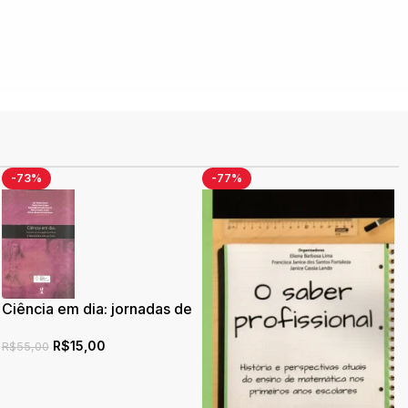
-73%
-77%
Ciência em dia: jornadas de
divulgação cientifica: A
R$
15,00
matemática está em tudo
R$
55,00