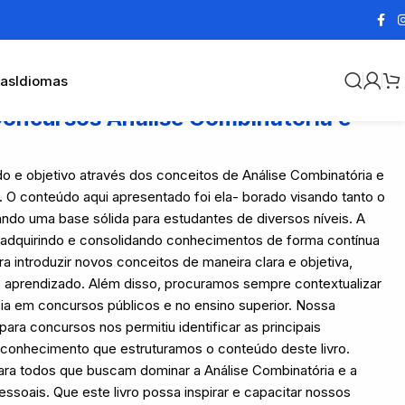
cas
Idiomas
Concursos Análise Combinatória e
ido e objetivo através dos conceitos de Análise Combinatória e
. O conteúdo aqui apresentado foi ela- borado visando tanto o
ndo uma base sólida para estudantes de diversos níveis. A
e, adquirindo e consolidando conhecimentos de forma contínua
a introduzir novos conceitos de maneira clara e objetiva,
o aprendizado. Além disso, procuramos sempre contextualizar
ia em concursos públicos e no ensino superior. Nossa
ara concursos nos permitiu identificar as principais
 conhecimento que estruturamos o conteúdo deste livro.
ara todos que buscam dominar a Análise Combinatória e a
essoais. Que este livro possa inspirar e capacitar nossos