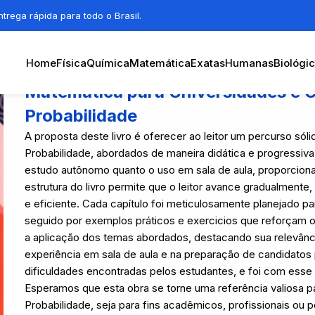
trega rápida para todo o Brasil.
Home
Física
Química
Matemática
Exatas
Humanas
Biológi
Matemática para Universidades e 
Probabilidade
A proposta deste livro é oferecer ao leitor um percurso sól
Probabilidade, abordados de maneira didática e progressiva
estudo autônomo quanto o uso em sala de aula, proporciona
estrutura do livro permite que o leitor avance gradualment
e eficiente. Cada capítulo foi meticulosamente planejado par
seguido por exemplos práticos e exercicios que reforçam 
a aplicação dos temas abordados, destacando sua relevânc
experiência em sala de aula e na preparação de candidatos p
dificuldades encontradas pelos estudantes, e foi com esse
Esperamos que esta obra se torne uma referência valiosa p
Probabilidade, seja para fins acadêmicos, profissionais ou p