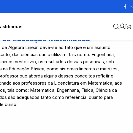
cas
Idiomas
ta da Educação Matemática
 de Álgebra Linear, deve-se ao fato que é um assunto
nto, das ciências que a utilizam, tais como: Engenharia,
unimos neste livro, os resultados dessas pesquisas, sob
os na Educação Básica, como sistemas lineares e matrizes,
rofessor que aborda alguns desses conceitos refletir e
estinado aos professores da Licenciatura em Matemática, aos
os, tais como: Matemática, Engenharia, Física, Ciência da
dos são adequados tanto como referência, quanto para
de curso.