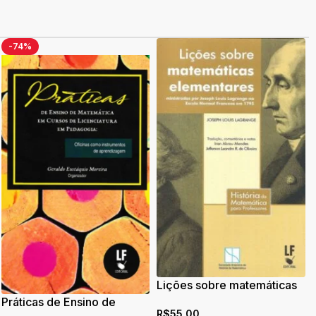
-74%
Lições sobre matemáticas
elementares: ministradas
Práticas de Ensino de
R$
55,00
por Joseph Louis Lagrange