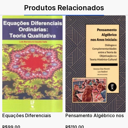
Produtos Relacionados
Equações Diferenciais
Pensamento Algébrico nos
Ordinárias: Teoria
Anos Iniciais: Diálogos e
R$
99,00
R$
110,00
Qualitativa
Complementaridades entre