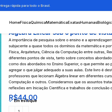
trega rápida para todo o Brasil.
Home
Física
Química
Matemática
Exatas
Humanas
Biológi
Álgebra Linear sob o ponto de vis
A importância de pesquisa sobre o ensino e a aprendizagem
subjacente a quase todos os domínios da matemática e porta
Física, Arquitetura, Ciência da Computação entre outras, Re
diferentes pontos de vista, tanto sobre conceitos abordad
como dos abordados no Ensino Superior, o que permite ao p
agregar o que julgar adequado a suas aulas. Este livro é d
professores que lecionam Álgebra linear em diferentes curs
Computação e outros. Consideramos que os assuntos trata
reflexões em Iniciação Científica e trabalhos de conclusão 
R$
44,00
Em estoque