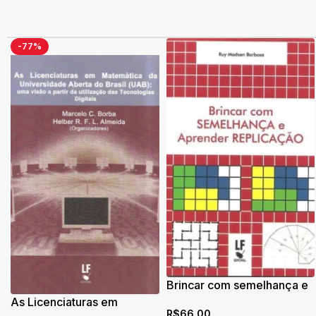
-77%
Brincar com semelhança e
aprender replicação
As Licenciaturas em
R$
66,00