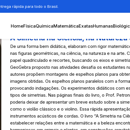
trega rápida para todo o Brasil.
Home
Física
Química
Matemática
Exatas
Humanas
Biológi
A Simetria na Ciência, na Natureza 
De uma forma bem didática, elaboram com rigor matemático 
nas figuras geométricas, na ciência, na natureza e na arte
papel quadriculado e recortes, buscando os eixos e simetri
GeoGebra proposto nas atividades desafia os estudantes n
autores propõem montagens de espelhos planos para obter
imagens obtidas. Os espelhos planos paralelos com a forma
provocando indagações. Os experimentos didáticos com es
tipos de simetrias. Nas páginas finais do livro, o Prof. Pet
poderia deixar de apresentar um breve estudo sobre a simet
como o violão clássico e o violino. Essa rápida apresenta
instrumentos acústicos de cordas. O livro “A Simetria na Ci
estabelecer relações entre a matemática e a beleza encont
harmoniosas em animais e plantas, em construções arquitet