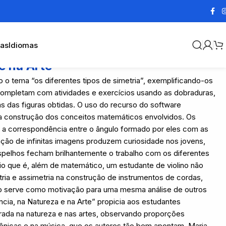
cas
Idiomas
e na Arte
o tema “os diferentes tipos de simetria”, exemplificando-os
. Completam com atividades e exercícios usando as dobraduras,
as das figuras obtidas. O uso do recurso do software
a construção dos conceitos matemáticos envolvidos. Os
 a correspondência entre o ângulo formado por eles com as
ção de infinitas imagens produzem curiosidade nos jovens,
pelhos fecham brilhantemente o trabalho com os diferentes
ronio que é, além de matemático, um estudante de violino não
ria e assimetria na construção de instrumentos de cordas,
ção serve como motivação para uma mesma análise de outros
ência, na Natureza e na Arte” propicia aos estudantes
rada na natureza e nas artes, observando proporções
ônicas e na música, que os autores tão bem apontam. Maria