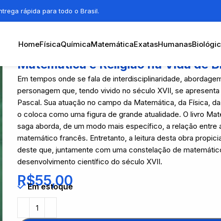
trega rápida para todo o Brasil.
Home
Física
Química
Matemática
Exatas
Humanas
Biológi
Matemática e Religião na Vida de B
Em tempos onde se fala de interdisciplinaridade, abordage
personagem que, tendo vivido no século XVII, se apresenta
Pascal. Sua atuação no campo da Matemática, da Física, da
o coloca como uma figura de grande atualidade. O livro Mat
saga aborda, de um modo mais específico, a relação entre a
matemático francês. Entretanto, a leitura desta obra propi
deste que, juntamente com uma constelação de matemátic
desenvolvimento científico do século XVII.
R$
55,00
Em estoque