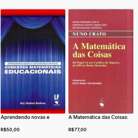
Aprendendo novas e
A Matemática das Coisas:
explorando antigas
Do Papel A4 aos Cordões
R$
50,00
R$
77,00
conexões matemáticas
de Sapatos, do GPS às
educacionais
Rodas Dentadas