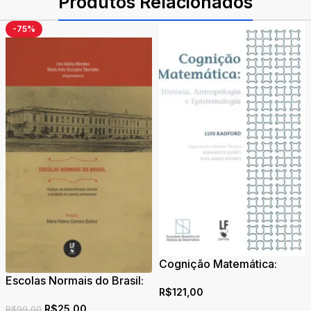
Produtos Relacionados
-75%
Cognição Matemática:
História, Antropologia e
Escolas Normais do Brasil:
R$
121,00
Epistemologia
espaços de
R$
25,00
(trans)formação docente e
R$
99,00