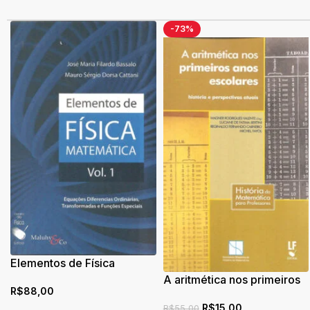
-73%
Elementos de Física
Matemática: Equações
A aritmética nos primeiros
R$
88,00
Diferenciais Ordinárias,
anos escolares: história e
Transformadas e Funções
R$
15,00
perspectivas atuais
R$
55,00