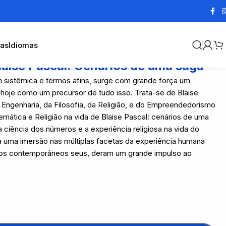
cas
Idiomas
laise Pascal: Cenários de uma saga
m sistêmica e termos afins, surge com grande força um
 hoje como um precursor de tudo isso. Trata-se de Blaise
 Engenharia, da Filosofia, da Religião, e do Empreendedorismo
emática e Religião na vida de Blaise Pascal: cenários de uma
 ciência dos números e a experiência religiosa na vida do
cia uma imersão nas múltiplas facetas da experiência humana
os contemporâneos seus, deram um grande impulso ao