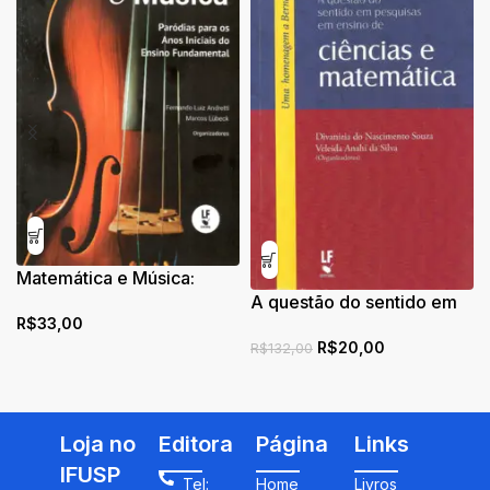
Matemática e Música:
Paródias para os Anos
A questão do sentido em
R$
33,00
Iniciais do Ensino
pesquisas em ensino de
R$
20,00
Fundamental
ciências e matemática:
R$
132,00
uma homenagem a
Bernard Charlot
Loja no
Editora
Página
Links
IFUSP
Tel:
Home
Livros