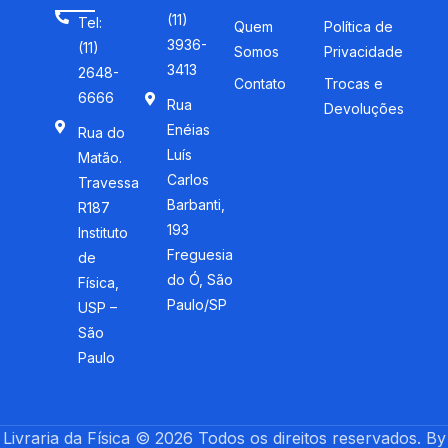
(11)
Tel:
Quem
Política de
3936-
(11)
Somos
Privacidade
3413
2648-
Contato
Trocas e
6666
Rua
Devoluções
Enéias
Rua do
Luís
Matão.
Carlos
Travessa
Barbanti,
R187
193
Instituto
Freguesia
de
do Ó, São
Física,
Paulo/SP
USP –
São
Paulo
Livraria da Física © 2026 Todos os direitos reservados. By