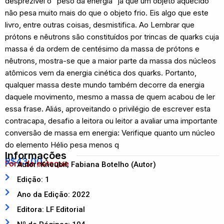
desprezível o “peso da energia” já que um objeto aquecido
não pesa muito mais do que o objeto frio. Eis algo que este
livro, entre outras coisas, desmistifica. Ao Lembrar que
prótons e nêutrons são constituídos por trincas de quarks cuja
massa é da ordem de centésimo da massa de prótons e
nêutrons, mostra-se que a maior parte da massa dos núcleos
atômicos vem da energia cinética dos quarks. Portanto,
qualquer massa deste mundo também decorre da energia
daquele movimento, mesmo a massa de quem acabou de ler
essa frase. Aliás, aproveitando o privilégio de escrever esta
contracapa, desafio a leitora ou leitor a avaliar uma importante
conversão de massa em energia: Verifique quanto um núcleo
do elemento Hélio pesa menos q
Informações
R$
43,00
Fora de estoque
Autor: Kneubil, Fabiana Botelho (Autor)
Edição: 1
Ano da Edição: 2022
Editora: LF Editorial