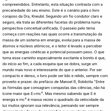
compreendidos. Entretanto, esta situação contrasta com a
precariedade do seu ensino. Este é o cenário para o livro
corajoso da Dra, Kneubil. Seguindo um fio condutor claro e
seguro, ela trata as diferentes facetas do problema numa
perspectiva conceitual unificada. O passeio pelo tema
começa com reações nas quais ocorre a transmutação da
massa de um sistema em energia, evolui para a massa de
átomos e núcleos atômicos, e o leitor é levado a perceber
que as energias cinéticas e potencial possuem peso. O que
torna esse caminho especialmente excitante e bonito é que,
do início ao fim, a cada esquina que se dobra, surge um
mundo mais novo e interessante do que o anterior. Por ser
compacto e denso, o livro pode ser lido e relido, sempre com
proveito e prazer. do prefácio de Manoel R, Robilotta “Entre
as fórmulas que consagram conquistas das ciências, não há
ícone maior que E=mc². Mas mesmo sabendo que E é
energia e mc² é massa vezes o quadrado da velocidade da
luz muitos ignoram sua relevância, pensando ser sempre