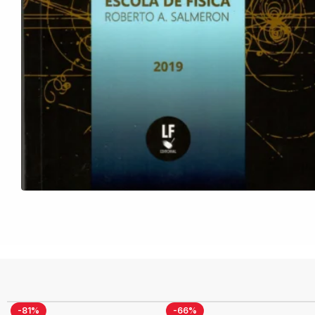
-81%
-66%