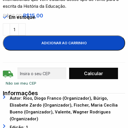
escrita da História da Educação.
R$
15,00
R$
66,00
Em estoque
ADICIONAR AO CARRINHO
Não sei meu CEP
Informações
Autor: Rios, Diogo Franco (Organizador), Búrigo,
Elisabete Zardo (Organizador), Fischer, Maria Cecília
Bueno (Organizador), Valente, Wagner Rodrigues
(Organizador)
Edição: 1