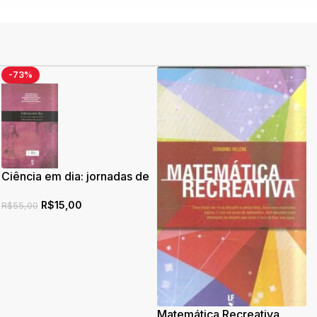
-73%
Ciência em dia: jornadas de
divulgação cientifica: A
R$
15,00
matemática está em tudo
R$
55,00
Matemática Recreativa