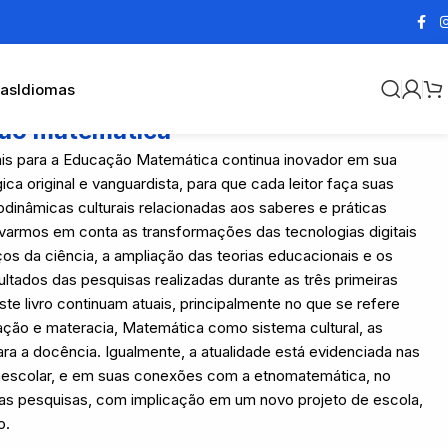
cas
Idiomas
ção matemática
ais para a Educação Matemática continua inovador em sua
ca original e vanguardista, para que cada leitor faça suas
inâmicas culturais relacionadas aos saberes e práticas
varmos em conta as transformações das tecnologias digitais
s da ciência, a ampliação das teorias educacionais e os
ltados das pesquisas realizadas durante as três primeiras
e livro continuam atuais, principalmente no que se refere
zação e materacia, Matemática como sistema cultural, as
a a docência. Igualmente, a atualidade está evidenciada nas
raescolar, e em suas conexões com a etnomatemática, no
 das pesquisas, com implicação em um novo projeto de escola,
o.