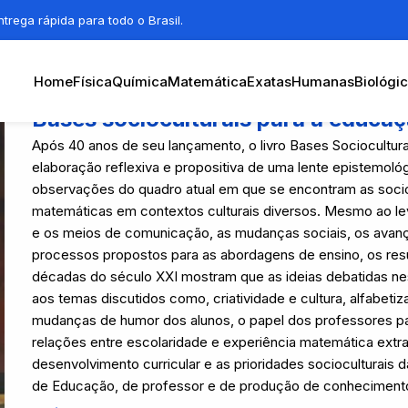
trega rápida para todo o Brasil.
Home
Física
Química
Matemática
Exatas
Humanas
Biológi
Bases socioculturais para a educa
Após 40 anos de seu lançamento, o livro Bases Sociocultur
elaboração reflexiva e propositiva de uma lente epistemológi
observações do quadro atual em que se encontram as sociod
matemáticas em contextos culturais diversos. Mesmo ao le
e os meios de comunicação, as mudanças sociais, os avanço
processos propostos para as abordagens de ensino, os resu
décadas do século XXI mostram que as ideias debatidas nest
aos temas discutidos como, criatividade e cultura, alfabeti
mudanças de humor dos alunos, o papel dos professores par
relações entre escolaridade e experiência matemática ext
desenvolvimento curricular e as prioridades socioculturais
de Educação, de professor e de produção de conheciment