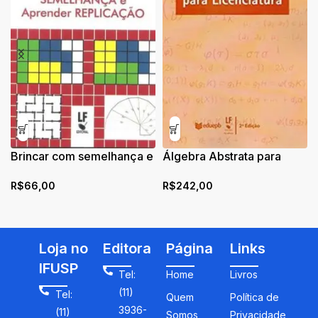
Brincar com semelhança e
Álgebra Abstrata para
aprender replicação
Licenciatura
R$
66,00
R$
242,00
Loja no
Editora
Página
Links
IFUSP
Tel:
Home
Livros
(11)
Tel:
Quem
Política de
3936-
(11)
Somos
Privacidade