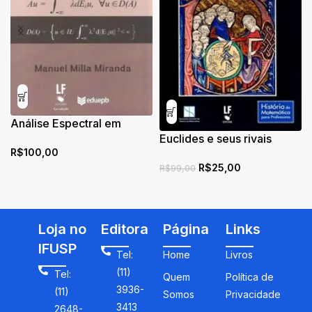
Análise Espectral em
espaços de Hilbert
Euclides e seus rivais
R$
100,00
modernos
R$
25,00
R$
99,00
Loja no
Editora
Página
Links
IFUSP
Tel:
Home
Livros
(11)
Tel:
Quem
Política de
3936-
(11)
Somos
Privacidade
3413
2648-