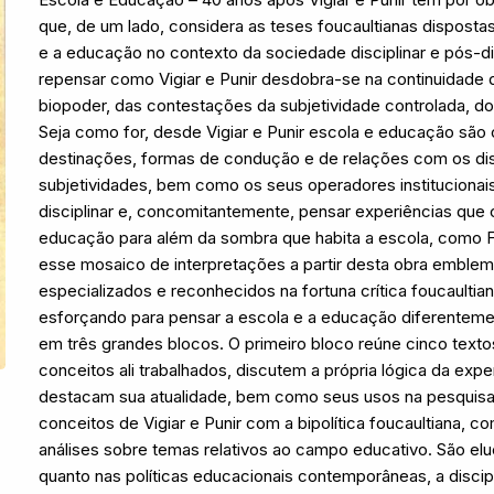
que, de um lado, considera as teses foucaultianas disposta
e a educação no contexto da sociedade disciplinar e pós-dis
repensar como Vigiar e Punir desdobra-se na continuidade
biopoder, das contestações da subjetividade controlada, dos
Seja como for, desde Vigiar e Punir escola e educação são
destinações, formas de condução e de relações com os di
subjetividades, bem como os seus operadores instituciona
disciplinar e, concomitantemente, pensar experiências que 
educação para além da sombra que habita a escola, como Fou
esse mosaico de interpretações a partir desta obra emblemá
especializados e reconhecidos na fortuna crítica foucaultian
esforçando para pensar a escola e a educação diferentem
em três grandes blocos. O primeiro bloco reúne cinco textos
conceitos ali trabalhados, discutem a própria lógica da expe
destacam sua atualidade, bem como seus usos na pesquisa 
conceitos de Vigiar e Punir com a bipolítica foucaultiana
análises sobre temas relativos ao campo educativo. São el
quanto nas políticas educacionais contemporâneas, a discip