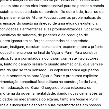
s nesta obra como eixo imprescindível para se pensar a escola
ciplinar, ou sociedade de controle. De outro lado, trata-se de
 do pensamento de Michel Foucault com as problemáticas do
 ensaios do sujeito na direção de uma ética da existência.
 convidadas a enfrentar as suas problematizações, vocações,
spositivos de saberes, de poderes e de produção de
is, sem ignorarem as forças assentadas na sociedade
criam, instigam, resistam, denunciem, experimentem a própria
cault mencionou no final de Vigiar e Punir. Para construir
tica, foram convidados a contribuir com este livro autores
a, tanto no cenário brasileiro quanto internacional, que vêm se
ente do que se tem pensado. Os capítulos foram agrupados
 que penetram na obra Vigiar e Punir e procuram explicitar
rimentação conceitual foucaultiana na construção do livro,
em educação no Brasil. O segundo bloco relaciona os
, com o tema da governamentalidade, dando novas dimensões às
ucidados os mecanismos do exame, tanto em Vigiar e Punir
lina e a indisciplina escolar e suas metamorfoses em nossos