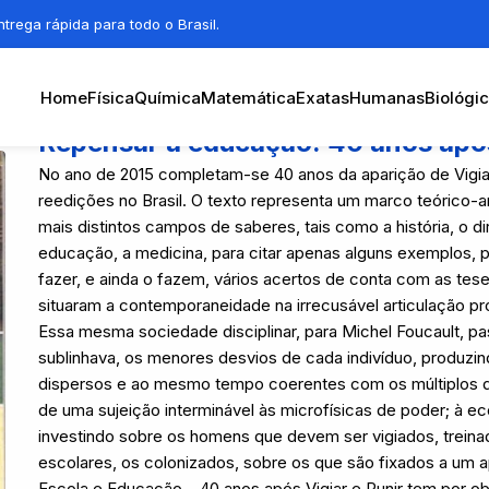
trega rápida para todo o Brasil.
Home
Física
Química
Matemática
Exatas
Humanas
Biológi
Repensar a educação: 40 anos após
No ano de 2015 completam-se 40 anos da aparição de Vigiar
reedições no Brasil. O texto representa um marco teórico-a
mais distintos campos de saberes, tais como a história, o dire
educação, a medicina, para citar apenas alguns exemplos, 
fazer, e ainda o fazem, vários acertos de conta com as tese
situaram a contemporaneidade na irrecusável articulação pro
Essa mesma sociedade disciplinar, para Michel Foucault, 
sublinhava, os menores desvios de cada indivíduo, produzin
dispersos e ao mesmo tempo coerentes com os múltiplos disp
de uma sujeição interminável às microfísicas de poder; à ec
investindo sobre os homens que devem ser vigiados, treina
escolares, os colonizados, sobre os que são fixados a um a
Escola e Educação – 40 anos após Vigiar e Punir tem por o