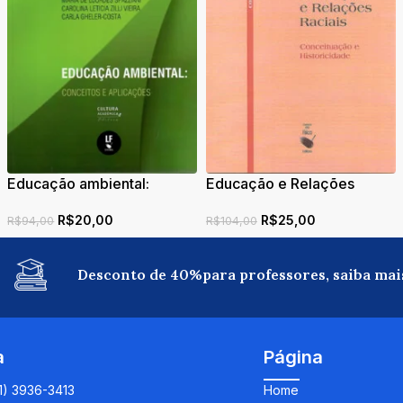
Educação e Relações
Educação ambiental: Da
Raciais: Conceituação e
prática pedagógica à
R$
25,00
R$
15,00
Historicidade
cidadania
R$
104,00
R$
44,00
Desconto de 40%para professores, saiba mai
a
Página
11) 3936-3413
Home