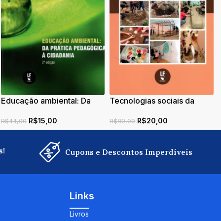
Teoria da Objetivação:
Fundamentos e Aplicações
Tecnologias sociais da
R$
99,00
para o Ensino e
permacultura e educação
Aprendizagem de Ciências
R$
20,00
científica: propostas
R$
80,00
e Matemática
inovadoras para um
currículo interdisciplinar
s!
Cupons e Descontos Imperdíveis
Links
Livros