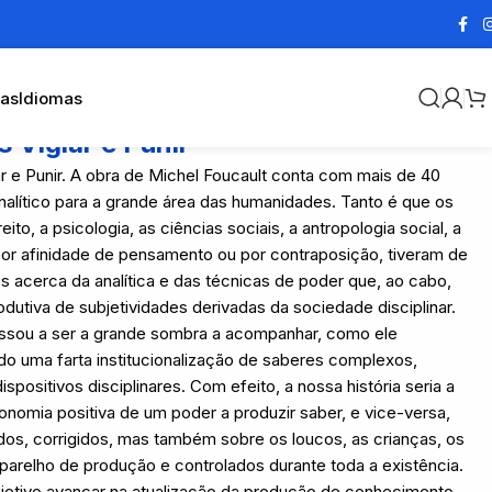
cas
Idiomas
 Vigiar e Punir
 e Punir. A obra de Michel Foucault conta com mais de 40
nalítico para a grande área das humanidades. Tanto é que os
ito, a psicologia, as ciências sociais, a antropologia social, a
por afinidade de pensamento ou por contraposição, tiveram de
s acerca da analítica e das técnicas de poder que, ao cabo,
dutiva de subjetividades derivadas da sociedade disciplinar.
passou a ser a grande sombra a acompanhar, como ele
do uma farta institucionalização de saberes complexos,
ositivos disciplinares. Com efeito, a nossa história seria a
onomia positiva de um poder a produzir saber, e vice-versa,
dos, corrigidos, mas também sobre os loucos, as crianças, os
parelho de produção e controlados durante toda a existência.
bjetivo avançar na atualização da produção de conhecimento