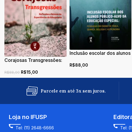
Inclusão escolar dos alunos
público-alvo da educação
:
Educação ambiental:
R$
88,00
especial: pesquisas em
conceitos e aplicações
ensino de física, química,
R$
20,00
R$
94,00
biologia e astronomia
Parcele em até 3x sem juros.
Loja no IFUSP
Editor
Tel: (11) 2648-6666
Tel: (