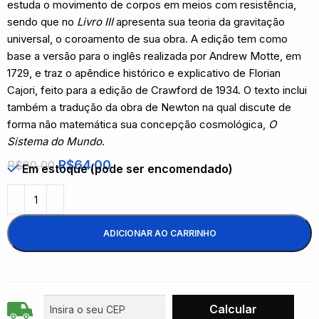
estuda o movimento de corpos em meios com resistência,
sendo que no
Livro III
apresenta sua teoria da gravitação
universal, o coroamento de sua obra. A edição tem como
base a versão para o inglês realizada por Andrew Motte, em
1729, e traz o apêndice histórico e explicativo de Florian
Cajori, feito para a edição de Crawford de 1934. O texto inclui
também a tradução da obra de Newton na qual discute de
forma não matemática sua concepção cosmológica,
O
Sistema do Mundo
.
R$
64,00
R$
80,00
Em estoque (pode ser encomendado)
ADICIONAR AO CARRINHO