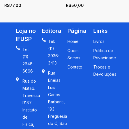
R$
77,00
R$
50,00
representações sociais e
cor e ensino de História
das identidades das
crianças negras na escola
Loja no
Editora
Página
Links
IFUSP
Tel:
Home
Livros
(11)
Tel:
Quem
Política de
3936-
(11)
Somos
Privacidade
3413
2648-
Contato
Trocas e
6666
Rua
Devoluções
Enéias
Rua do
Luís
Matão.
Carlos
Travessa
Barbanti,
R187
193
Instituto
Freguesia
de
do Ó, São
Física,