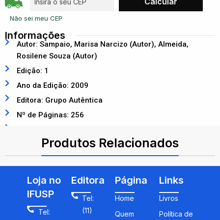
Não sei meu CEP
Informações
Autor: Sampaio, Marisa Narcizo (Autor), Almeida,
Rosilene Souza (Autor)
Edição: 1
Ano da Edição: 2009
Editora: Grupo Autêntica
Nº de Páginas: 256
ISBN: 9788575264249
Produtos Relacionados
Loja no
Editora
Página
Links
IFUSP
Tel:
Home
Livros
(11)
Tel:
Quem
Política de