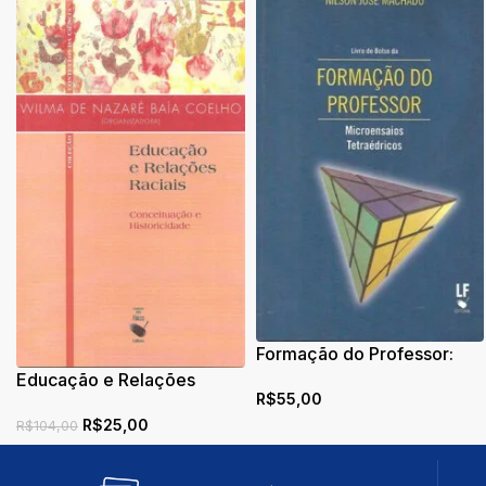
Formação do Professor:
Microensaios Tetraédricos
Educação e Relações
R$
55,00
– Livro de Bolso
Raciais: Conceituação e
R$
25,00
Historicidade
R$
104,00