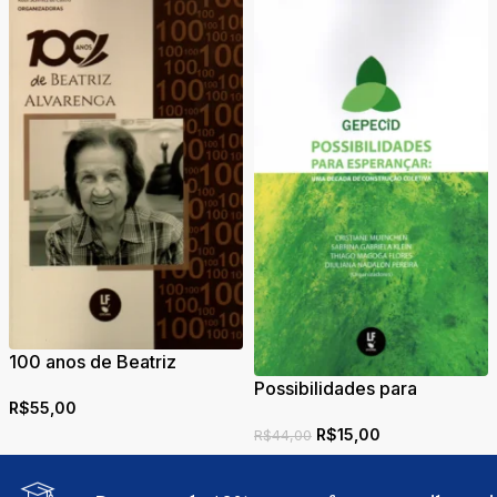
100 anos de Beatriz
Alvarenga
Possibilidades para
R$
55,00
esperançar: uma década
R$
15,00
de construção coletiva
R$
44,00