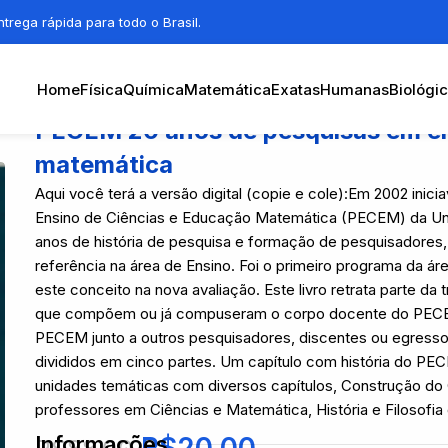
trega rápida para todo o Brasil.
Home
Física
Química
Matemática
Exatas
Humanas
Biológi
PECEM 20 anos de pesquisas em en
matemática
Aqui você terá a versão digital (copie e cole):Em 2002 in
Ensino de Ciências e Educação Matemática (PECEM) da Uni
anos de história de pesquisa e formação de pesquisador
referência na área de Ensino. Foi o primeiro programa da ár
este conceito na nova avaliação. Este livro retrata parte da
que compõem ou já compuseram o corpo docente do PECEM
PECEM junto a outros pesquisadores, discentes ou egressos 
divididos em cinco partes. Um capítulo com história do PE
unidades temáticas com diversos capítulos, Construção d
professores em Ciências e Matemática, História e Filosof
Informações