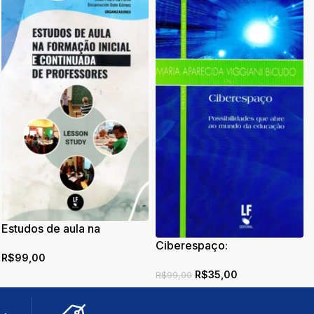
Estudos de aula na
formação inicial e
Ciberespaço:
R$
99,00
continuada de professores
Possibilidades que abre ao
R$
35,00
mundo da educação
R$
99,00