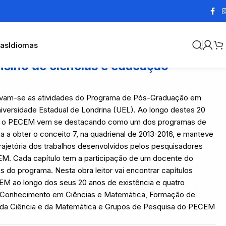
cas
Idiomas
sino de ciências e educação
iciavam-se as atividades do Programa de Pós-Graduação em
versidade Estadual de Londrina (UEL). Ao longo destes 20
es, o PECEM vem se destacando como um dos programas de
ea a obter o conceito 7, na quadrienal de 2013-2016, e manteve
 trajetória dos trabalhos desenvolvidos pelos pesquisadores
. Cada capítulo tem a participação de um docente do
do programa. Nesta obra leitor vai encontrar capítulos
CEM ao longo dos seus 20 anos de existência e quatro
o Conhecimento em Ciências e Matemática, Formação de
ia da Ciência e da Matemática e Grupos de Pesquisa do PECEM