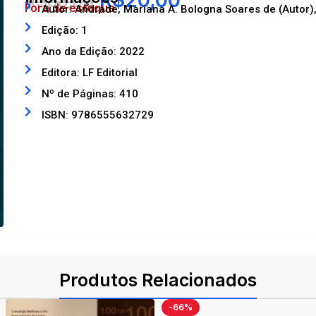
R$
20,00
R$
88,00
Fora de estoque
Autor: Andrade, Mariana A. Bologna Soares de (Autor), B
Edição: 1
Ano da Edição: 2022
Editora: LF Editorial
Nº de Páginas: 410
ISBN: 9786555632729
Produtos Relacionados
-66%