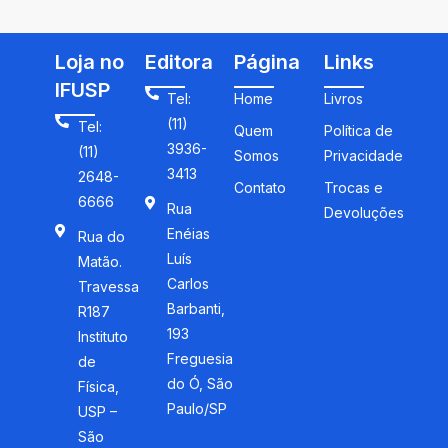
Loja no
Editora
Página
Links
IFUSP
Tel:
Home
Livros
(11)
Tel:
Quem
Política de
3936-
(11)
Somos
Privacidade
3413
2648-
Contato
Trocas e
6666
Rua
Devoluções
Enéias
Rua do
Luís
Matão.
Carlos
Travessa
Barbanti,
R187
193
Instituto
Freguesia
de
do Ó, São
Física,
Paulo/SP
USP –
São