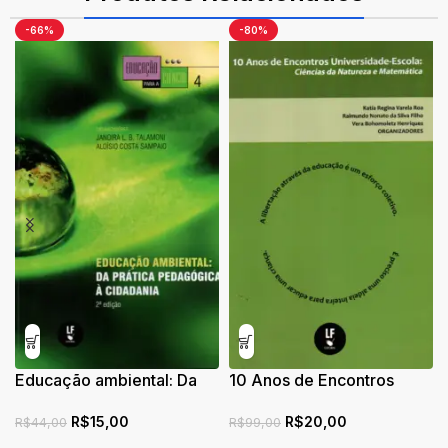
-66%
-80%
Educação ambiental: Da
10 Anos de Encontros
prática pedagógica à
Universidade Escola:
R$
15,00
R$
20,00
cidadania
Ciências da Natureza e
R$
44,00
R$
99,00
Matemática