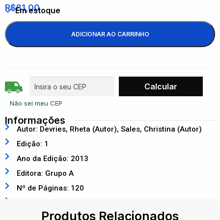
R$
81,00
Em estoque
ADICIONAR AO CARRINHO
Não sei meu CEP
Informações
Autor: Devries, Rheta (Autor), Sales, Christina (Autor)
Edição: 1
Ano da Edição: 2013
Editora: Grupo A
Nº de Páginas: 120
ISBN: 9788565848190
Produtos Relacionados