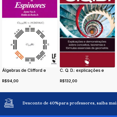
Álgebras de Clifford e
C. Q. D.: explicações e
Espinores
demonstrações sobre
R$
94,00
R$
132,00
conceitos, teoremas e
fórmulas essenciais da
geometria
Desconto de 40%para professores, saiba mai