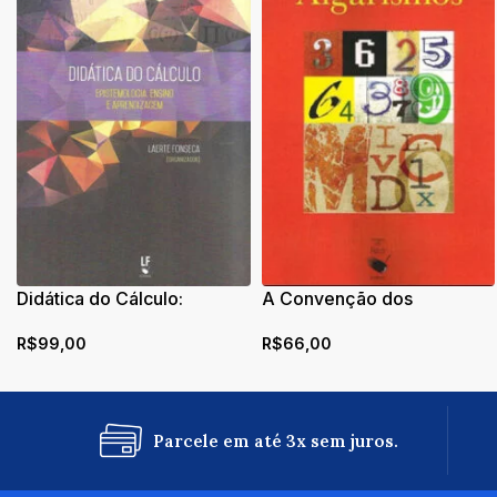
Didática do Cálculo:
A Convenção dos
epistemologia, ensino e
Algarismos
R$
99,00
R$
66,00
aprendizagem
Parcele em até 3x sem juros.