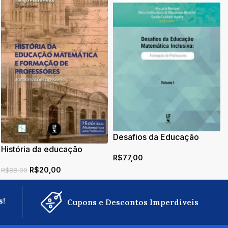
Desafios da Educação
Matemática Inclusiva:
História da educação
R$
77,00
Formação de Professores
matemática e formação de
R$
20,00
professores: aproximações
R$
88,00
possíveis
s!
Cupons e Descontos Imperdíveis