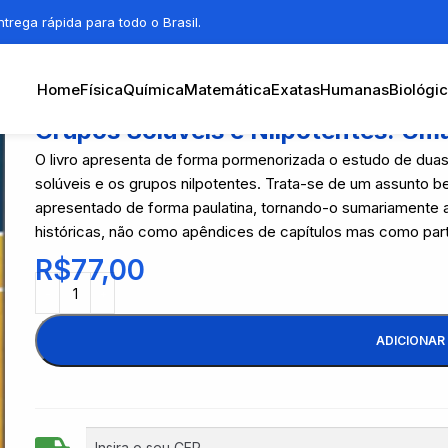
trega rápida para todo o Brasil.
Home
Física
Química
Matemática
Exatas
Humanas
Biológi
Grupos Solúveis e Nilpotentes: Uma
O livro apresenta de forma pormenorizada o estudo de duas
solúveis e os grupos nilpotentes. Trata-se de um assunto be
apresentado de forma paulatina, tornando-o sumariamente a
históricas, não como apêndices de capítulos mas como part
R$
77,00
ADICIONAR