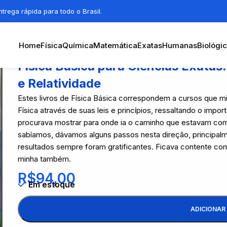
trega rápida para todo o Brasil.
Home
Física
Química
Matemática
Exatas
Humanas
Biológi
Física Basica para Ciências Exatas
e Relatividade
Estes livros de Física Básica correspondem a cursos que min
Física através de suas leis e princípios, ressaltando o im
procurava mostrar para onde ia o caminho que estavam co
sabíamos, dávamos alguns passos nesta direção, principalme
resultados sempre foram gratificantes. Ficava contente co
minha também.
R$
94,00
Em estoque
ADICIONAR