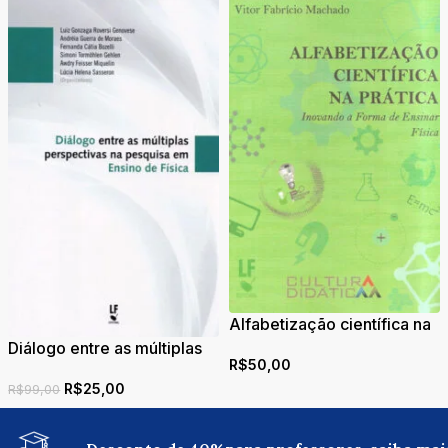
Alfabetização científica na
prática: inovando a forma
Diálogo entre as múltiplas
R$
50,00
de ensinar física
perspectivas na pesquisa
R$
25,00
em Ensino de Física
R$
99,00