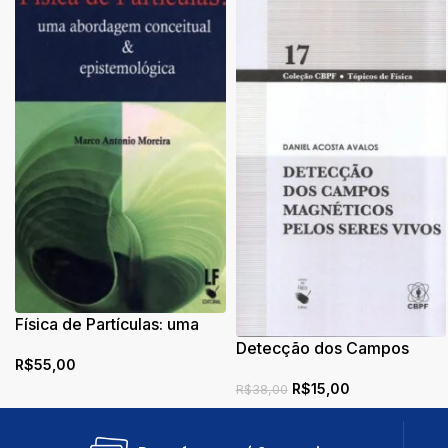
Física de Partículas: uma
abordagem conceitual e
Detecção dos Campos
R$
55,00
epistemológica
Magnéticos pelos Seres
R$
15,00
Vivos
R$
38,00