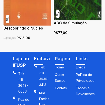
ABC da Simulação
Descobrindo o Núcleo
Computacional
R$
77,00
Atômico
R$
15,00
R$
26,00
Loja no
Editora
Página
Links
IFUSP
Tel:
Home
Livros
(11)
Tel:
Quem
Política de
3936-
(11)
Somos
Privacidade
3413
2648-
Contato
Trocas e
6666
Rua
Devoluções
Enéias
Rua do
Luís