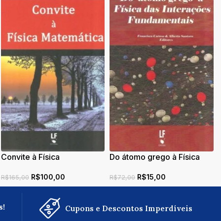
Convite à Física
Do átomo grego à Física
Matemática
das Interações
R$
100,00
R$
15,00
Fundamentais
R$
165,00
R$
72,00
s!
Cupons e Descontos Imperdíveis