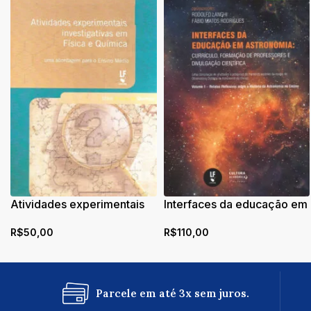
Atividades experimentais
Interfaces da educação em
investigativas em Física e
astronomia: currículo,
R$
50,00
R$
110,00
Química: uma abordagem
formação de professores e
para o Ensino Médio
divulgação científica –
Volume 1
Parcele em até 3x sem juros.