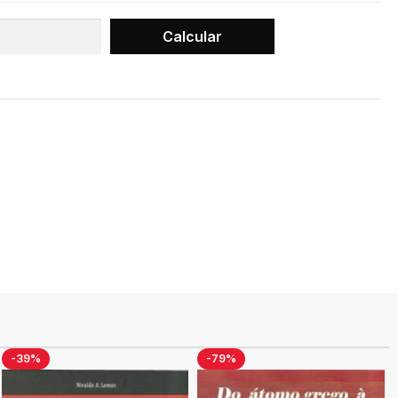
-39%
-79%