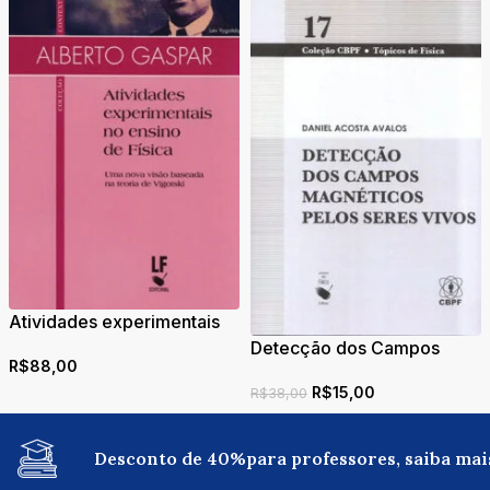
Atividades experimentais
no ensino de Física: Uma
Detecção dos Campos
R$
88,00
nova visão baseada na
Magnéticos pelos Seres
teoria de Vigotski
R$
15,00
Vivos
R$
38,00
Desconto de 40%para professores, saiba mai