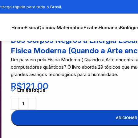
trega rápida para todo o Brasil.
Home
Física
Química
Matemática
Exatas
Humanas
Biológi
Dos Corpos Negros à Energia Escur
Física Moderna (Quando a Arte enc
Um passeio pela Física Moderna ( Quando a Arte encontra 
computadores quânticos? O livro aborda 29 tópicos que 
grandes avanços tecnológicos para a humanidade.
R$
121,00
Em estoque
ADICIONAR