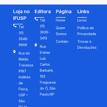
Loja no
Editora
Página
Links
IFUSP
Tel:
Home
Livros
(11)
Tel:
Quem
Política de
3936-
(11)
Somos
Privacidade
3413
2648-
Contato
Trocas e
6666
Rua
Devoluções
Enéias
Rua do
Luís
Matão.
Carlos
Travessa
Barbanti,
R187
193
Instituto
Freguesia
de
do Ó, São
Física,
Paulo/SP
USP –
São
Paulo