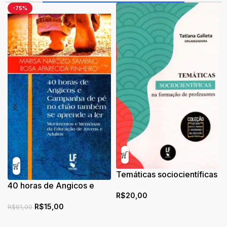
-75%
Temáticas sociocientíficas
40 horas de Angicos e
na formação de
R$
20,00
Campanha de Pé no Chao
professores
R$
15,00
e Tambem se Aprende a
R$
61,00
Ler