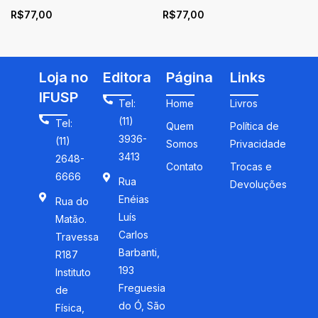
Do Papel A4 aos Cordões
matemática:
R$
77,00
R$
77,00
de Sapatos, do GPS às
desenvolvimento e
Rodas Dentadas
consolidação de um
campo de pesquisa
Loja no
Editora
Página
Links
IFUSP
Tel:
Home
Livros
(11)
Tel:
Quem
Política de
3936-
(11)
Somos
Privacidade
3413
2648-
Contato
Trocas e
6666
Rua
Devoluções
Enéias
Rua do
Luís
Matão.
Carlos
Travessa
Barbanti,
R187
193
Instituto
Freguesia
de
do Ó, São
Física,