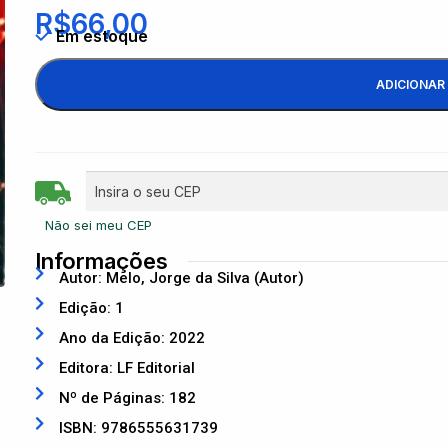
R$
66,00
Em estoque
ADICIONAR
Não sei meu CEP
Informações
Autor: Melo, Jorge da Silva (Autor)
Edição: 1
Ano da Edição: 2022
Editora: LF Editorial
Nº de Páginas: 182
ISBN: 9786555631739