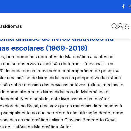
cas
Idiomas
Uma análise de livros didáticos na
inas escolares (1969-2019)
ores, bem como aos docentes de Matemática atuantes no
m que se observava a inclusão do termo – “ceviana” – em
020. Inserida em um movimento contemporâneo de pesquisa
: uma análise de livros didáticos na perspectiva da história
ssão sobre o ensino das cevianas notáveis (altura, mediana e
tendo como alicerce os livros didáticos de Matemática e
damental. Neste sentido, este livro assume um caráter
explorada no Brasil, uma vez que os materiais direcionados à
 principalmente ao que se refere à não utilização deste termo
acionadas ao matemático italiano Giovanni Benedetto Ceva
s de História da Matemática. Autor