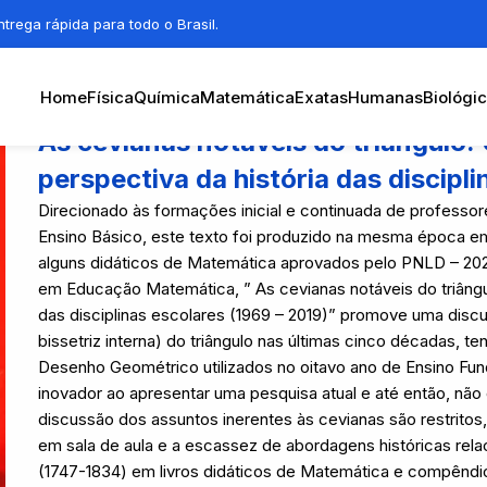
trega rápida para todo o Brasil.
Home
Física
Química
Matemática
Exatas
Humanas
Biológi
As cevianas notáveis do triângulo: 
perspectiva da história das discipl
Direcionado às formações inicial e continuada de profess
Ensino Básico, este texto foi produzido na mesma época e
alguns didáticos de Matemática aprovados pelo PNLD – 2
em Educação Matemática, ” As cevianas notáveis do triângulo
das disciplinas escolares (1969 – 2019)” promove uma discu
bissetriz interna) do triângulo nas últimas cinco décadas, 
Desenho Geométrico utilizados no oitavo ano de Ensino Fun
inovador ao apresentar uma pesquisa atual e até então, não 
discussão dos assuntos inerentes às cevianas são restritos,
em sala de aula e a escassez de abordagens históricas rel
(1747-1834) em livros didáticos de Matemática e compêndio