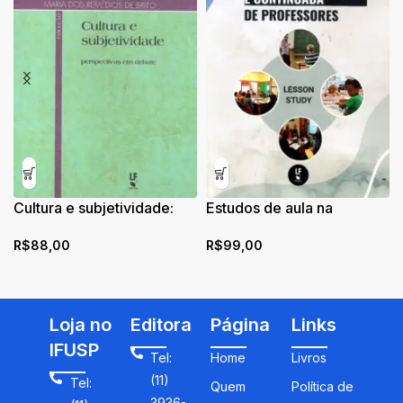
Cultura e subjetividade:
Estudos de aula na
perspectivas em debate
formação inicial e
R$
88,00
R$
99,00
continuada de professores
Loja no
Editora
Página
Links
IFUSP
Tel:
Home
Livros
(11)
Tel:
Quem
Política de
3936-