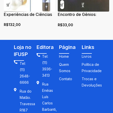
Experiências de Ciências
Encontro de Gênios:
Chaplin e Einstein
R$
132,00
R$
33,00
Loja no
Editora
Página
Links
IFUSP
Tel:
Home
Livros
(11)
Tel:
Quem
Política de
3936-
(11)
Somos
Privacidade
3413
2648-
Contato
Trocas e
6666
Rua
Devoluções
Enéias
Rua do
Luís
Matão.
Carlos
Travessa
Barbanti,
R187