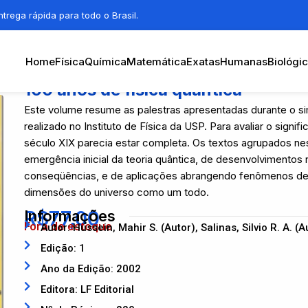
trega rápida para todo o Brasil.
Home
Física
Química
Matemática
Exatas
Humanas
Biológi
100 anos de física quântica
Este volume resume as palestras apresentadas durante o s
realizado no Instituto de Física da USP. Para avaliar o sig
século XIX parecia estar completa. Os textos agrupados ne
emergência inicial da teoria quântica, de desenvolvimentos
conseqüências, e de aplicações abrangendo fenômenos desd
dimensões do universo como um todo.
R$
Informações
77,00
Fora de estoque
Autor: Hussein, Mahir S. (Autor), Salinas, Silvio R. A. (A
Edição: 1
Ano da Edição: 2002
Editora: LF Editorial