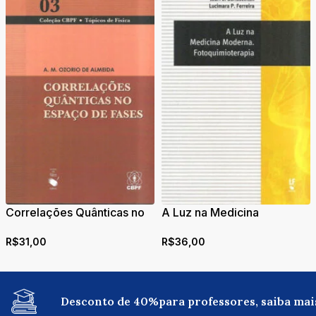
Correlações Quânticas no
A Luz na Medicina
Espaço de Fases
Moderna:
R$
31,00
R$
36,00
Fotoquimioterapia
Desconto de 40%para professores, saiba mai