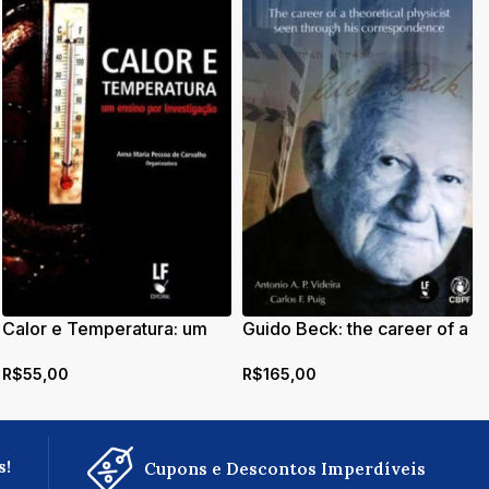
Calor e Temperatura: um
Guido Beck: the career of a
ensino por investigação
theoretical physicist seen
R$
55,00
R$
165,00
through his
correspondence
s!
Cupons e Descontos Imperdíveis