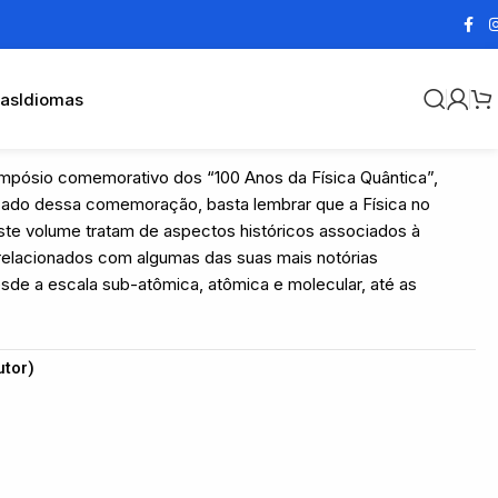
cas
Idiomas
impósio comemorativo dos “100 Anos da Física Quântica”,
nificado dessa comemoração, basta lembrar que a Física no
ste volume tratam de aspectos históricos associados à
 relacionados com algumas das suas mais notórias
e a escala sub-atômica, atômica e molecular, até as
utor)