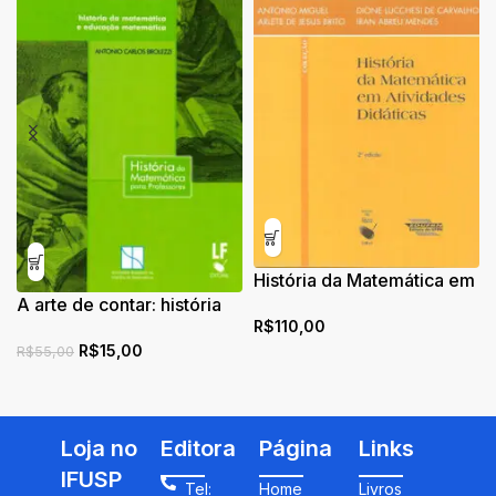
História da Matemática em
A arte de contar: história
Atividades Didáticas
R$
110,00
da matemática e
R$
15,00
educação matemática
R$
55,00
Loja no
Editora
Página
Links
IFUSP
Tel:
Home
Livros