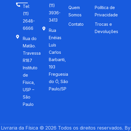
(11)
Tel:
Quem
Política de
3936-
(11)
Somos
Privacidade
3413
2648-
Contato
Trocas e
6666
Rua
Devoluções
Enéias
Rua do
Luís
Matão.
Carlos
Travessa
Barbanti,
R187
193
Instituto
Freguesia
de
do Ó, São
Física,
Paulo/SP
USP –
São
Paulo
Livraria da Física © 2026 Todos os direitos reservados. By