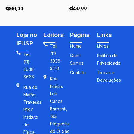
na educação matemática
R$
50,00
R$
66,00
Loja no
Editora
Página
Links
IFUSP
Tel:
Home
Livros
(11)
Tel:
Quem
Política de
3936-
(11)
Somos
Privacidade
3413
2648-
Contato
Trocas e
6666
Rua
Devoluções
Enéias
Rua do
Luís
Matão.
Carlos
Travessa
Barbanti,
R187
193
Instituto
Freguesia
de
do Ó, São
Física,