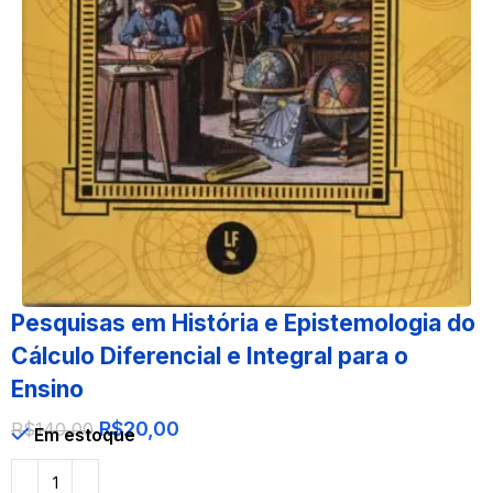
Pesquisas em História e Epistemologia do
Cálculo Diferencial e Integral para o
Ensino
R$
20,00
R$
140,00
Em estoque