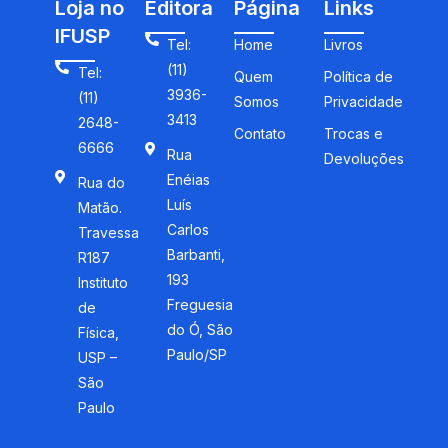
Loja no
Editora
Página
Links
IFUSP
Tel:
Home
Livros
(11)
Tel:
Quem
Política de
3936-
(11)
Somos
Privacidade
3413
2648-
Contato
Trocas e
6666
Rua
Devoluções
Enéias
Rua do
Luís
Matão.
Carlos
Travessa
Barbanti,
R187
193
Instituto
Freguesia
de
do Ó, São
Física,
Paulo/SP
USP –
São
Paulo