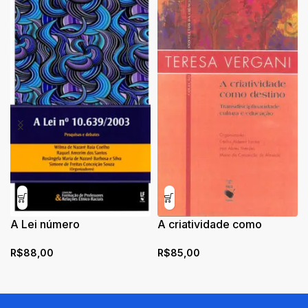
A Lei número
A criatividade como
10.639/2003: pesquisas e
destino:
R$
88,00
R$
85,00
debates
transdisciplinariedade,
cultura e educação