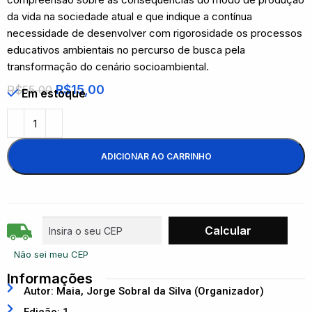
da vida na sociedade atual e que indique a contínua
necessidade de desenvolver com rigorosidade os processos
educativos ambientais no percurso de busca pela
transformação do cenário socioambiental.
R$
15,00
R$
55,00
Em estoque
ADICIONAR AO CARRINHO
Não sei meu CEP
Informações
Autor: Maia, Jorge Sobral da Silva (Organizador)