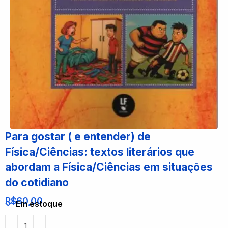
Para gostar ( e entender) de
Física/Ciências: textos literários que
abordam a Física/Ciências em situações
do cotidiano
R$
60,00
Em estoque