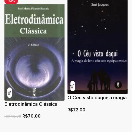
-51%
O Céu visto daqui: a magia
Eletrodinâmica Clássica
de ler o céu sem
R$
72,00
equipamentos
R$
70,00
R$
143,00