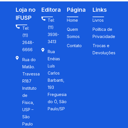
Loja no
Editora
Página
Links
IFUSP
Tel:
Home
Livros
(11)
Tel:
Quem
Política de
3936-
(11)
Somos
Privacidade
3413
2648-
Contato
Trocas e
6666
Rua
Devoluções
Enéias
Rua do
Luís
Matão.
Carlos
Travessa
Barbanti,
R187
193
Instituto
Freguesia
de
do Ó, São
Física,
Paulo/SP
USP –
São
Paulo