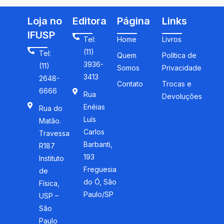
Loja no
Editora
Página
Links
IFUSP
Tel:
Home
Livros
(11)
Tel:
Quem
Política de
3936-
(11)
Somos
Privacidade
3413
2648-
Contato
Trocas e
6666
Rua
Devoluções
Enéias
Rua do
Luís
Matão.
Carlos
Travessa
Barbanti,
R187
193
Instituto
Freguesia
de
do Ó, São
Física,
Paulo/SP
USP –
São
Paulo